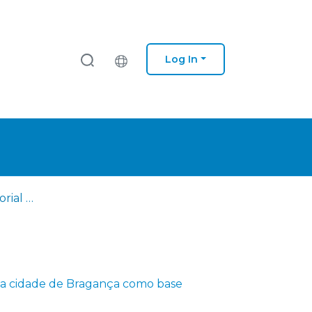
Log In
A identidade territorial da cidade de Bragança como base sustentável da marca
l da cidade de Bragança como base