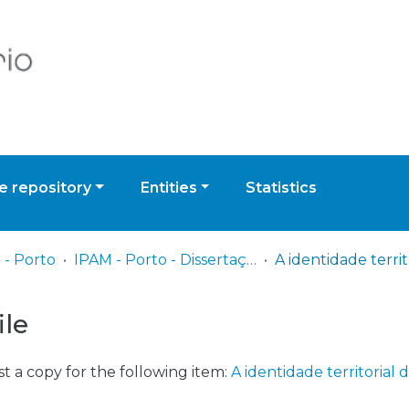
 repository
Entities
Statistics
 - Porto
IPAM - Porto - Dissertação de Mestrado
ile
t a copy for the following item:
A identidade territoria