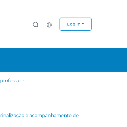
Log In
O papel do professor na sinalização e acompanhamento de crianças com dislexia
a sinalização e acompanhamento de