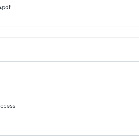
a.pdf
 access