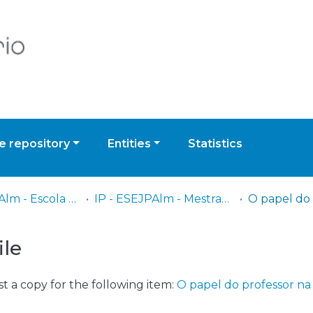
 repository
Entities
Statistics
IP - ESEJPAlm - Escola Superior de Educação Jean Piaget de Almada
IP - ESEJPAlm - Mestrados
ile
t a copy for the following item:
O papel do professor n