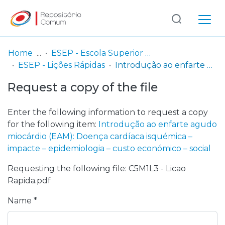
Log
(current)
In
Home
ESEP - Escola Superior de Enfermagem - Universidade do Porto
ESEP - Lições Rápidas
Introdução ao enfarte agudo miocárdio (EAM): Doença cardíaca isquémica – impacte – epidemiologia – custo económico – social
Communities
Request a copy of the file
& Collections
Browse repository
Enter the following information to request a copy
for the following item:
Introdução ao enfarte agudo
Entities
miocárdio (EAM): Doença cardíaca isquémica –
impacte – epidemiologia – custo económico – social
Statistics
Requesting the following file: C5M1L3 - Licao
Rapida.pdf
Name *