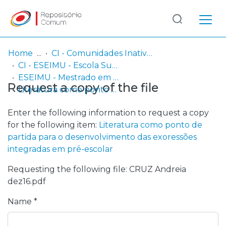
Log
(current)
In
Home
CI - Comunidades Inativas
CI - ESEIMU - Escola Superior de Educadores de Infância Maria Ulrich
Communities
ESEIMU - Mestrado em Educação Pré-Escolar
Request a copy of the file
& Collections
Literatura como ponto de partida para o desenvolvimento das exoressões integradas em pré-escolar
Browse repository
Enter the following information to request a copy
for the following item:
Literatura como ponto de
Entities
partida para o desenvolvimento das exoressões
integradas em pré-escolar
Statistics
Requesting the following file: CRUZ Andreia
dez16.pdf
Name *