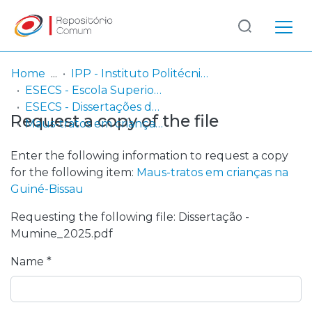
Log
(current)
In
Home
IPP - Instituto Politécnico de Portalegre
ESECS - Escola Superior de Educação e Ciências Sociais
Communities
ESECS - Dissertações de Mestrado
Request a copy of the file
& Collections
Maus-tratos em crianças na Guiné-Bissau
Browse repository
Enter the following information to request a copy
for the following item:
Maus-tratos em crianças na
Entities
Guiné-Bissau
Requesting the following file: Dissertação -
Statistics
Mumine_2025.pdf
Name *