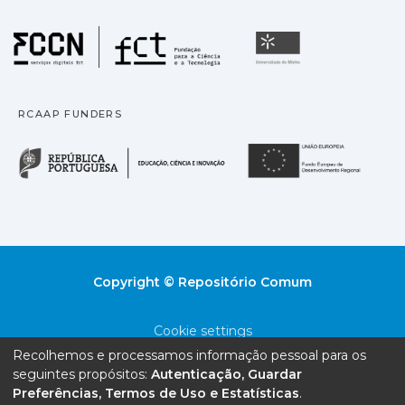
Fundação para a Ciência
Universidade
RCAAP FUNDERS
República Portuguesa · M
União
Copyright © Repositório Comum
Cookie settings
Recolhemos e processamos informação pessoal para os
Privacy policy
seguintes propósitos:
Autenticação, Guardar
Preferências, Termos de Uso e Estatísticas
.
End User Agreement