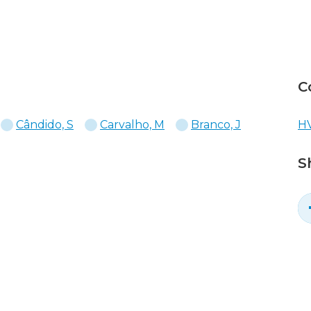
C
Cândido, S
Carvalho, M
Branco, J
HV
S