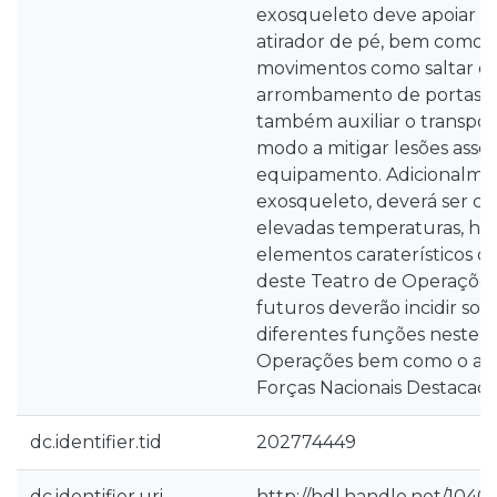
exosqueleto deve apoiar di
atirador de pé, bem como, 
movimentos como saltar ob
arrombamento de portas e 
também auxiliar o transpor
modo a mitigar lesões asso
equipamento. Adicionalm
exosqueleto, deverá ser cap
elevadas temperaturas, hu
elementos caraterísticos d
deste Teatro de Operações.
futuros deverão incidir so
diferentes funções neste T
Operações bem como o ala
Forças Nacionais Destacada
dc.identifier.tid
202774449
dc.identifier.uri
http://hdl.handle.net/1040