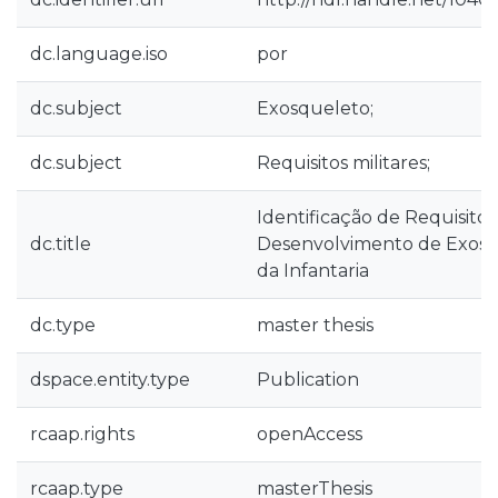
dc.language.iso
por
dc.subject
Exosqueleto;
dc.subject
Requisitos militares;
Identificação de Requisitos
dc.title
Desenvolvimento de Exosq
da Infantaria
dc.type
master thesis
dspace.entity.type
Publication
rcaap.rights
openAccess
rcaap.type
masterThesis