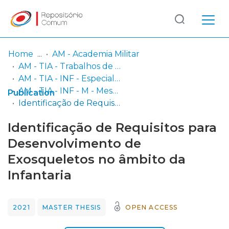
Log
(current)
In
Home
AM - Academia Militar
AM - TIA - Trabalhos de Investigação Aplicada
Communities
AM - TIA - INF - Especialidade de Infantaria
& Collections
AM - TIA - INF - M - Mestrado em Ciências Militares na Especialidade de Infantaria
Publication
Identificação de Requisitos para Desenvolvimento de Exosqueletos no âmbito da Infantaria
Browse repository
Identificação de Requisitos para
Entities
Desenvolvimento de
Exosqueletos no âmbito da
Statistics
Infantaria
2021
MASTER THESIS
OPEN ACCESS