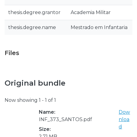
thesis.degree.grantor
Academia Militar
thesis.degree.name
Mestrado em Infantaria
Files
Original bundle
Now showing
1 - 1 of 1
Name:
Dow
INF_373_SANTOS.pdf
nloa
d
Size:
2.71 MB