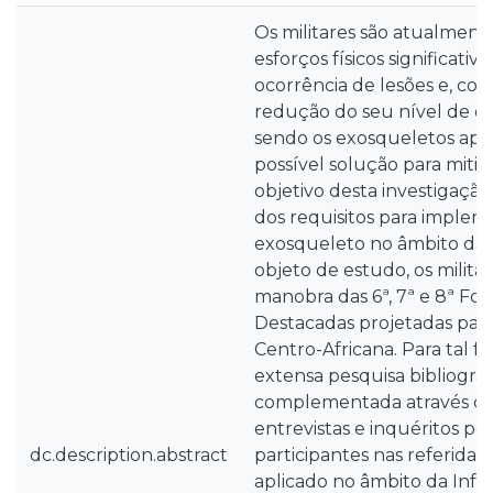
Os militares são atualment
esforços físicos significativ
ocorrência de lesões e, c
redução do seu nível de op
sendo os exosqueletos ap
possível solução para mitiga
objetivo desta investigação 
dos requisitos para imple
exosqueleto no âmbito da I
objeto de estudo, os milit
manobra das 6ª, 7ª e 8ª For
Destacadas projetadas par
Centro-Africana. Para tal f
extensa pesquisa bibliográf
complementada através da 
entrevistas e inquéritos po
dc.description.abstract
participantes nas referidas 
aplicado no âmbito da Infa