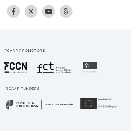
RCAAP PROMOTORS
Fundação para a Ciência
Universidade
RCAAP FUNDERS
República Portuguesa · M
União