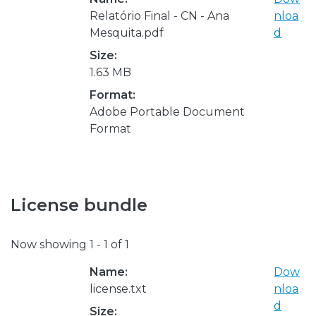
Relatório Final - CN - Ana
nloa
Mesquita.pdf
d
Size:
1.63 MB
Format:
Adobe Portable Document
Format
License bundle
Now showing
1 - 1 of 1
Name:
Dow
license.txt
nloa
d
Size: