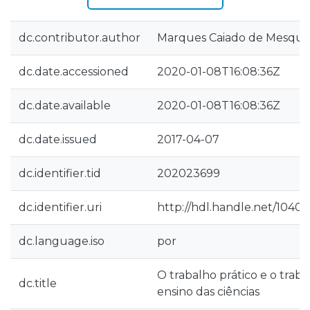
dc.contributor.author
Marques Caiado de Mesquit
dc.date.accessioned
2020-01-08T16:08:36Z
dc.date.available
2020-01-08T16:08:36Z
dc.date.issued
2017-04-07
dc.identifier.tid
202023699
dc.identifier.uri
http://hdl.handle.net/1040
dc.language.iso
por
O trabalho prático e o tra
dc.title
ensino das ciências