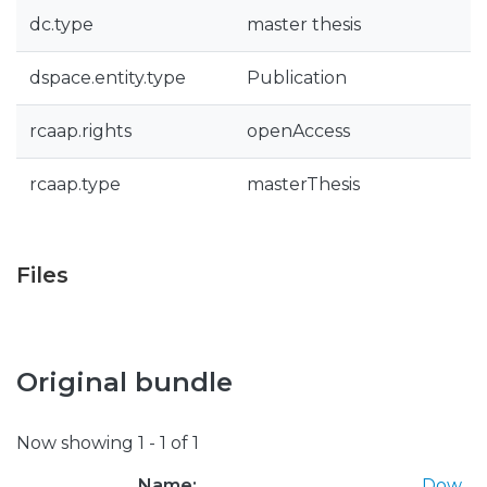
dc.type
master thesis
dspace.entity.type
Publication
rcaap.rights
openAccess
rcaap.type
masterThesis
Files
Original bundle
Now showing
1 - 1 of 1
Name:
Dow