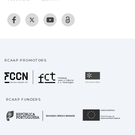
RCAAP PROMOTORS
Fundação para a Ciência
Universidade
RCAAP FUNDERS
República Portuguesa · M
União