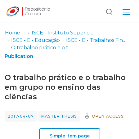
Log
(current)
In
Home
ISCE - Instituto Superior de Ciências Educativas
ISCE - E - Educação
ISCE - E - Trabalhos Finais de Mestrado
Communities
O trabalho prático e o trabalho em grupo no ensino das ciências
& Collections
Publication
Browse repository
O trabalho prático e o trabalho
Entities
em grupo no ensino das
ciências
Statistics
2017-04-07
MASTER THESIS
OPEN ACCESS
Simple item page