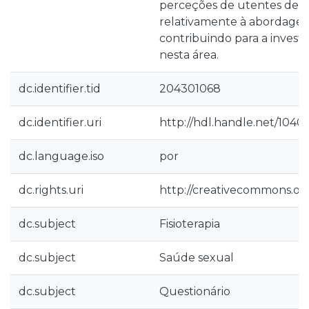
perceções de utentes de fi
relativamente à abordagem
contribuindo para a investig
nesta área.
dc.identifier.tid
204301068
dc.identifier.uri
http://hdl.handle.net/1040
dc.language.iso
por
dc.rights.uri
http://creativecommons.org
dc.subject
Fisioterapia
dc.subject
Saúde sexual
dc.subject
Questionário