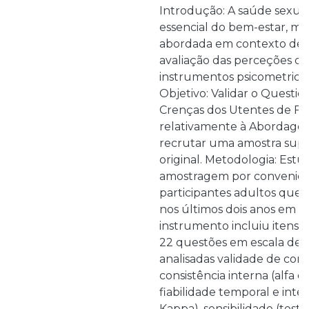
Introdução: A saúde sexua
essencial do bem-estar, ma
abordada em contexto de fi
avaliação das perceções d
instrumentos psicometrica
Objetivo: Validar o Question
Crenças dos Utentes de Fis
relativamente à Abordage
recrutar uma amostra supe
original. Metodologia: Es
amostragem por conveniên
participantes adultos que r
nos últimos dois anos em P
instrumento incluiu itens 
22 questões em escala de L
analisadas validade de cons
consistência interna (alfa 
fiabilidade temporal e inte
Kappa), sensibilidade (teste