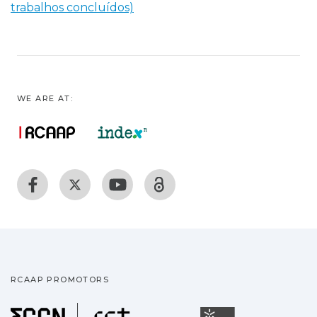
trabalhos concluídos)
WE ARE AT:
RCAAP PROMOTORS
Fundação para a Ciência
Universidade