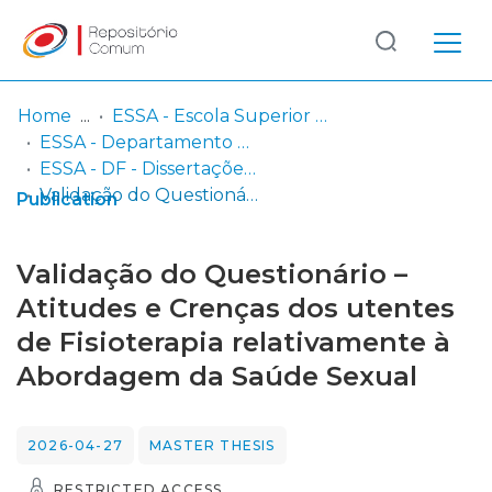
Log
(current)
In
Home
ESSA - Escola Superior de Saúde do Alcoitão
ESSA - Departamento de Fisioterapia
Communities
ESSA - DF - Dissertações (orientações em curso e trabalhos concluídos)
& Collections
Validação do Questionário – Atitudes e Crenças dos utentes de Fisioterapia relativamente à Abordagem da Saúde Sexual
Publication
Browse repository
Validação do Questionário –
Entities
Atitudes e Crenças dos utentes
de Fisioterapia relativamente à
Statistics
Abordagem da Saúde Sexual
2026-04-27
MASTER THESIS
RESTRICTED ACCESS