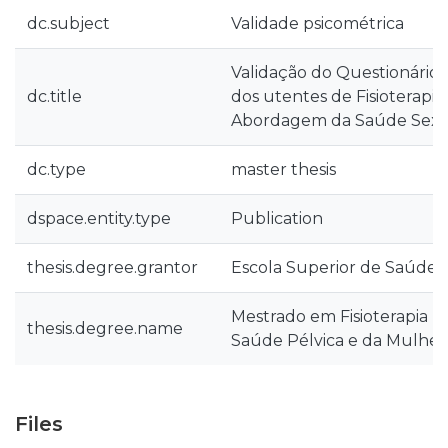
dc.subject
Validade psicométrica
Validação do Questionário 
dc.title
dos utentes de Fisioterapia
Abordagem da Saúde Sexu
dc.type
master thesis
dspace.entity.type
Publication
thesis.degree.grantor
Escola Superior de Saúde d
Mestrado em Fisioterapia n
thesis.degree.name
Saúde Pélvica e da Mulher
Files