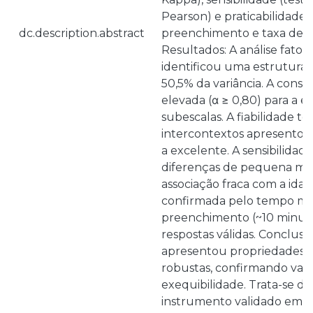
Pearson) e praticabilidade
dc.description.abstract
preenchimento e taxa de re
Resultados: A análise fatori
identificou uma estrutura b
50,5% da variância. A consis
elevada (α ≥ 0,80) para a es
subescalas. A fiabilidade t
intercontextos apresentou
a excelente. A sensibilida
diferenças de pequena ma
associação fraca com a idade
confirmada pelo tempo mé
preenchimento (~10 minuto
respostas válidas. Conclusã
apresentou propriedades p
robustas, confirmando valid
exequibilidade. Trata-se do
instrumento validado em Po