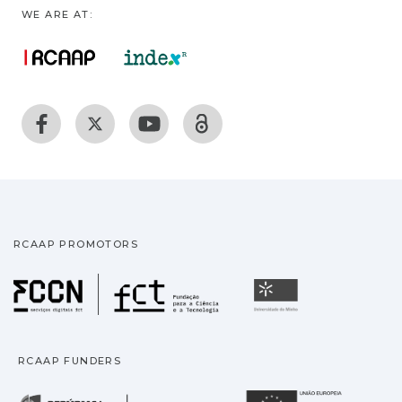
WE ARE AT:
RCAAP PROMOTORS
Fundação para a Ciência
Universidade
RCAAP FUNDERS
República Portuguesa · M
União