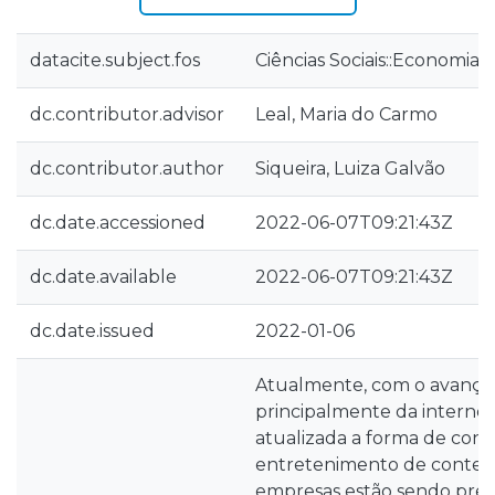
datacite.subject.fos
Ciências Sociais::Economia 
dc.contributor.advisor
Leal, Maria do Carmo
dc.contributor.author
Siqueira, Luiza Galvão
dc.date.accessioned
2022-06-07T09:21:43Z
dc.date.available
2022-06-07T09:21:43Z
dc.date.issued
2022-01-06
Atualmente, com o avanço 
principalmente da internet
atualizada a forma de cons
entretenimento de conteúd
empresas estão sendo pres