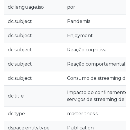
dc.language.iso
por
dc.subject
Pandemia
dc.subject
Enjoyment
dc.subject
Reação cognitiva
dc.subject
Reação comportamental
dc.subject
Consumo de streaming de 
Impacto do confinamento
dc.title
serviços de streaming de v
dc.type
master thesis
dspace.entity.type
Publication