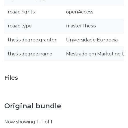
rcaap.rights
openAccess
rcaap.type
masterThesis
thesis.degree.grantor
Universidade Europeia
thesis.degree.name
Mestrado em Marketing Dig
Files
Original bundle
Now showing
1 - 1 of 1