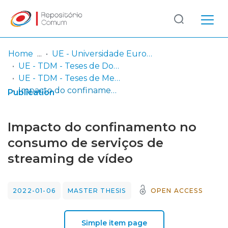
Log
(current)
In
Home
UE - Universidade Europeia
UE - TDM - Teses de Doutoramento e Mestrado
Communities
UE - TDM - Teses de Mestrado
& Collections
Impacto do confinamento no consumo de serviços de streaming de vídeo
Publication
Browse repository
Impacto do confinamento no
Entities
consumo de serviços de
streaming de vídeo
Statistics
2022-01-06
MASTER THESIS
OPEN ACCESS
Simple item page