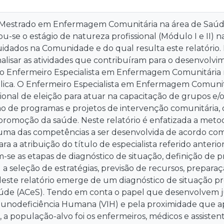
 Mestrado em Enfermagem Comunitária na área de Saúd
zou-se o estágio de natureza profissional (Módulo I e II)
idados na Comunidade e do qual resulta este relatório. 
nalisar as atividades que contribuíram para o desenvol
 do Enfermeiro Especialista em Enfermagem Comunitária
ica. O Enfermeiro Especialista em Enfermagem Comunitá
ional de eleição para atuar na capacitação de grupos e
 de programas e projetos de intervenção comunitária,
 promoção da saúde. Neste relatório é enfatizada a me
uma das competências a ser desenvolvida de acordo co
ra a atribuição do título de especialista referido anter
se as etapas de diagnóstico de situação, definição de pr
 a seleção de estratégias, previsão de recursos, prepara
deste relatório emerge de um diagnóstico de situação 
úde (ACeS). Tendo em conta o papel que desenvolvem j
munodeficiência Humana (VIH) e pela proximidade que 
a população-alvo foi os enfermeiros, médicos e assisten