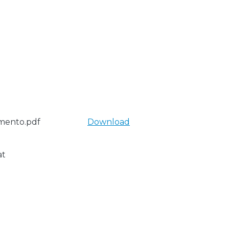
imento.pdf
Download
at