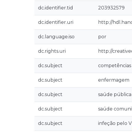
dc.identifier.tid
203932579
dc.identifier.uri
http://hdl.han
dc.language.iso
por
dc.rights.uri
http://creativ
dc.subject
competências 
dc.subject
enfermagem
dc.subject
saúde pública
dc.subject
saúde comunit
dc.subject
infeção pelo 