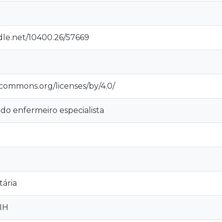
dle.net/10400.26/57669
ecommons.org/licenses/by/4.0/
do enfermeiro especialista
ária
VIH