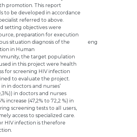
th promotion. This report
ls to be developed in accordance
ecialist referred to above.
nd setting objectives were
source, preparation for execution
us situation diagnosis of the
eng
ation in Human
mmunity, the target population
used in this project were health
s for screening HIV infection
fined to evaluate the project.
 in in doctors and nurses’
,3%)) in doctors and nurses
% increase (47,2% to 72,2 %) in
ring screening tests to all users,
mely access to specialized care.
r HIV infection is therefore
tion.