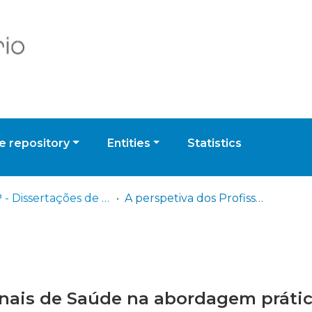
 repository
Entities
Statistics
ESEP - Dissertações de Mestrado
A perspetiva dos Profissionais de Saúde na abordagem prática do Vírus da Imunodeficiência Humana (VIH)
onais de Saúde na abordagem prátic