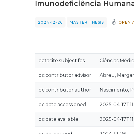
Imunodeficiência Humana
2024-12-26
MASTER THESIS
OPEN 
datacite.subject.fos
Ciências Médic
dc.contributor.advisor
Abreu, Margar
dc.contributor.author
Nascimento, Pa
dc.date.accessioned
2025-04-17T11
dc.date.available
2025-04-17T11
dc.date.issued
2024-12-26