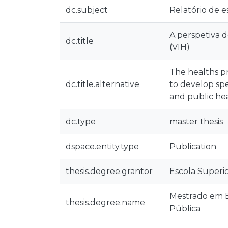
dc.subject
Relatório de e
A perspetiva 
dc.title
(VIH)
The healths pr
dc.title.alternative
to develop spe
and public he
dc.type
master thesis
dspace.entity.type
Publication
thesis.degree.grantor
Escola Superi
Mestrado em 
thesis.degree.name
Pública