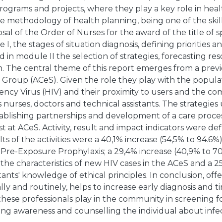
rograms and projects, where they play a key role in heal
e methodology of health planning, being one of the skil
sal of the Order of Nurses for the award of the title of sp
I, the stages of situation diagnosis, defining priorities a
 in module II the selection of strategies, forecasting re
. The central theme of this report emerges from a previo
 Group (ACeS). Given the role they play with the popul
ncy Virus (HIV) and their proximity to users and the co
 nurses, doctors and technical assistants. The strategies 
ablishing partnerships and development of a care proces
est at ACeS. Activity, result and impact indicators were de
ts of the activities were a 40,1% increase (54,5% to 94.6%)
re-Exposure Prophylaxis; a 29,4% increase (40,9% to 70
he characteristics of new HIV cases in the ACeS and a 25
tants' knowledge of ethical principles. In conclusion, offe
lly and routinely, helps to increase early diagnosis and ti
these professionals play in the community in screening fo
sing awareness and counselling the individual about infec