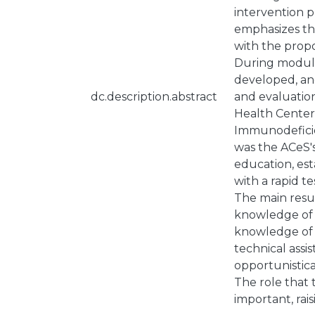
intervention p
emphasizes th
with the propo
During module 
developed, and
dc.description.abstract
and evaluation
Health Center
Immunodeficie
was the ACeS's
education, est
with a rapid t
The main resul
knowledge of P
knowledge of t
technical assis
opportunistica
The role that 
important, rai