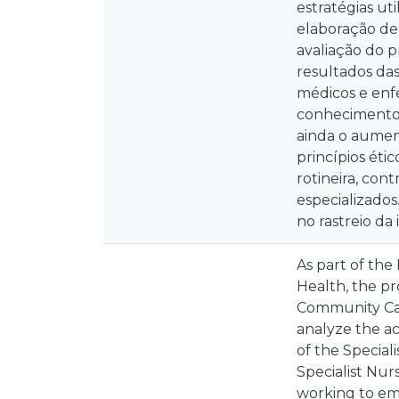
estratégias ut
elaboração de 
avaliação do p
resultados da
médicos e enf
conhecimentos
ainda o aumen
princípios éti
rotineira, con
especializado
no rastreio da
As part of th
Health, the pr
Community Care
analyze the a
of the Specia
Specialist Nur
working to em