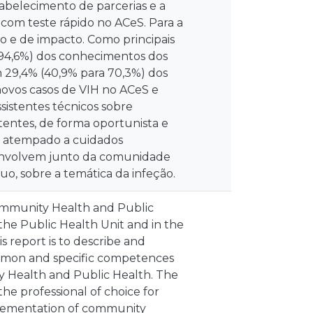
tabelecimento de parcerias e a
 com teste rápido no ACeS. Para a
do e de impacto. Como principais
 94,6%) dos conhecimentos dos
 29,4% (40,9% para 70,3%) dos
novos casos de VIH no ACeS e
istentes técnicos sobre
 utentes, de forma oportunista e
so atempado a cuidados
esenvolvem junto da comunidade
duo, sobre a temática da infeção.
Community Health and Public
 the Public Health Unit and in the
s report is to describe and
ommon and specific competences
y Health and Public Health. The
e professional of choice for
lementation of community