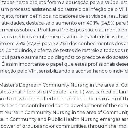
ilizadas neste projeto foram a educação para a saúde, es
um processo assistencial do rastreio da infeção pelo VIH
rojeto, foram definidos indicadores de atividade, resulta
s atividades, destaca-se o aumento em 40,1% (54,5% para
ermeiros sobre a Profilaxia Pré-Exposição; o aumento em
 dos médicos e enfermeiros sobre as caraterísticas dos 
to em 25% (47,2% para 72,2%) dos conhecimentos dos ass
cos. Concluindo, a oferta de testes de rastreio a todos os
tribui para o aumento do diagnóstico precoce e do aces
s. É assim importante o papel que estes profissionais d
 infeção pelo VIH, sensibilizando e aconselhando o indiví
e Master's Degree in Community Nursing in the area of 
ofessional internship (Module I and II) was carried out in
 Unit, which resulted in this report. The main aim of thi
ctivities that contributed to the development of the c
list Nurse in Community Nursing in the area of Communit
se in Community and Public Health Nursing emerges as th
power of groups and/or communities, through the imp