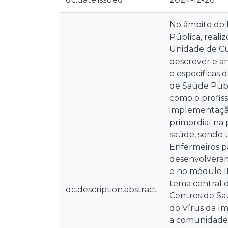
No âmbito do
Pública, reali
Unidade de Cu
descrever e a
e especificas
de Saúde Públ
como o profiss
implementação
primordial na
saúde, sendo 
Enfermeiros pa
desenvolveram-
e no módulo II
tema central 
dc.description.abstract
Centros de Sa
do Vírus da I
a comunidade, 