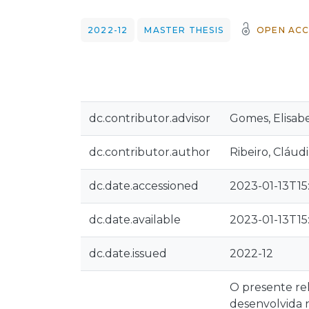
2022-12
MASTER THESIS
OPEN ACC
dc.contributor.advisor
Gomes, Elisabe
dc.contributor.author
Ribeiro, Cláud
dc.date.accessioned
2023-01-13T15
dc.date.available
2023-01-13T15
dc.date.issued
2022-12
O presente rel
desenvolvida n