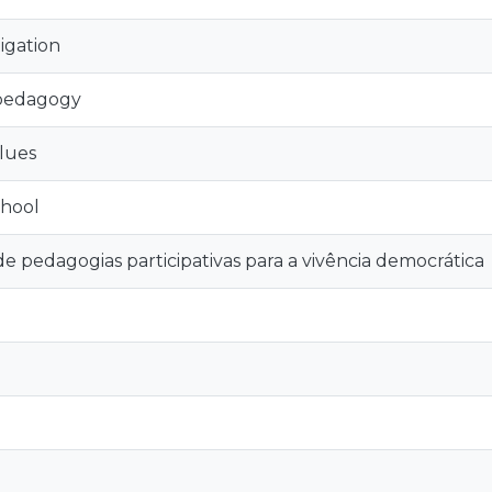
tigation
 pedagogy
lues
chool
e pedagogias participativas para a vivência democrática