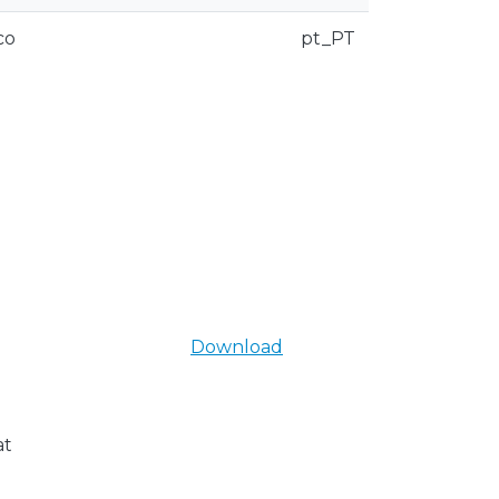
co
pt_PT
Download
at