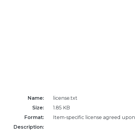
Name:
license.txt
Size:
1.85 KB
Format:
Item-specific license agreed upon
Description: