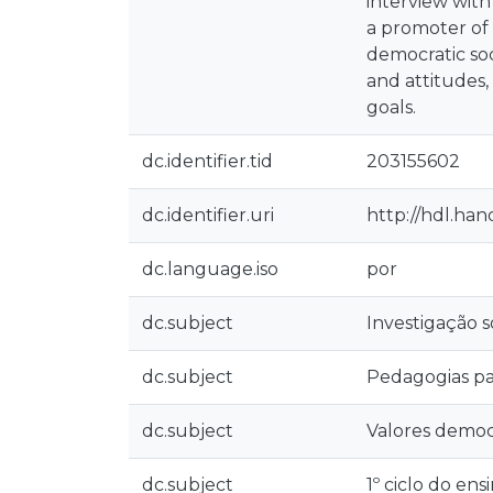
interview with
a promoter of 
democratic soc
and attitudes
goals.
dc.identifier.tid
203155602
dc.identifier.uri
http://hdl.han
dc.language.iso
por
dc.subject
Investigação s
dc.subject
Pedagogias par
dc.subject
Valores democ
dc.subject
1º ciclo do ens