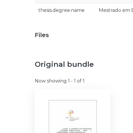
thesis.degree.name
Mestrado em E
Files
Original bundle
Now showing
1 - 1 of 1