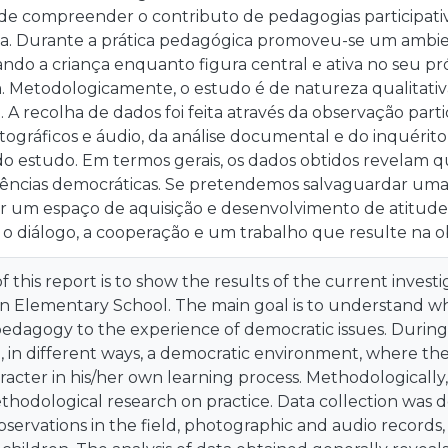
de compreender o contributo de pedagogias participativ
la. Durante a prática pedagógica promoveu-se um ambie
ando a criança enquanto figura central e ativa no seu pr
 Metodologicamente, o estudo é de natureza qualitativa
a. A recolha de dados foi feita através da observação part
otográficos e áudio, da análise documental e do inquérito
do estudo. Em termos gerais, os dados obtidos revelam q
ncias democráticas. Se pretendemos salvaguardar uma 
er um espaço de aquisição e desenvolvimento de atitude
e o diálogo, a cooperação e um trabalho que resulte na
 this report is to show the results of the current invest
an Elementary School. The main goal is to understand what
pedagogy to the experience of democratic issues. During 
in different ways, a democratic environment, where the 
racter in his/her own learning process. Methodologically, 
thodological research on practice. Data collection was 
bservations in the field, photographic and audio record