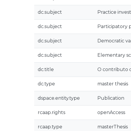
dc.subject
Practice inves
dc.subject
Participatory
dc.subject
Democratic va
dc.subject
Elementary s
dc.title
O contributo d
dc.type
master thesis
dspace.entity.type
Publication
rcaap.rights
openAccess
rcaap.type
masterThesis