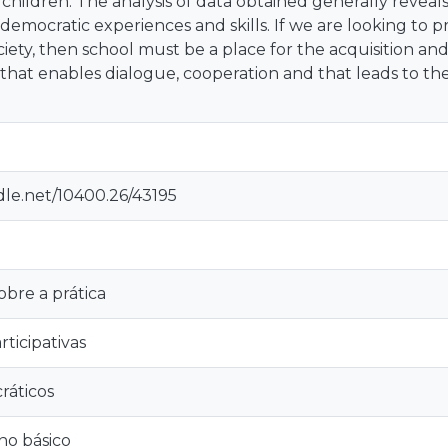
 children. The analysis of data obtained generally reveal
democratic experiences and skills. If we are looking to 
iety, then school must be a place for the acquisition and 
, that enables dialogue, cooperation and that leads to
dle.net/10400.26/43195
obre a prática
ticipativas
ráticos
ino básico