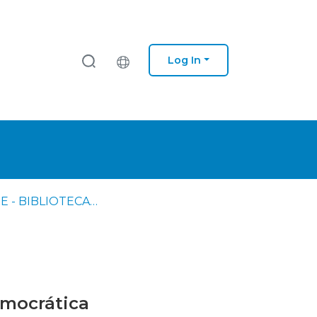
Log In
IPS - ESE - BIBLIOTECA - Dissertações de mestrado
emocrática