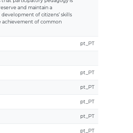
s that participatory pedagogy is
preserve and maintain a
development of citizens’ skills
 the achievement of common
pt_PT
pt_PT
pt_PT
pt_PT
pt_PT
pt_PT