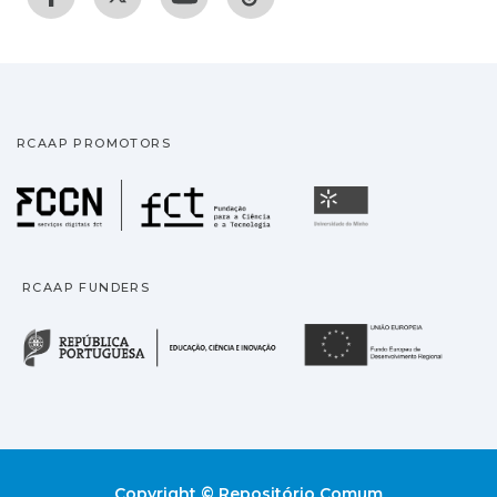
RCAAP PROMOTORS
Fundação para a Ciência
Universidade
RCAAP FUNDERS
República Portuguesa · M
União
Copyright © Repositório Comum