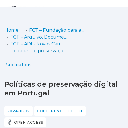
Log
(current)
In
Home
FCT – Fundação para a Ciência e a Tecnologia
FCT – Arquivo, Documentação e Informação
Communities
FCT – ADI - Novos Caminhos para a Preservação
& Collections
Políticas de preservação digital em Portugal
Browse repository
Publication
Entities
Políticas de preservação digital
Statistics
em Portugal
2024-11-07
CONFERENCE OBJECT
OPEN ACCESS