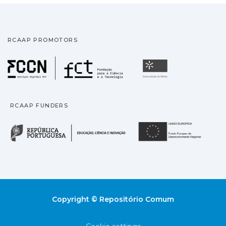
RCAAP PROMOTORS
Fundação para a Ciência
Universidade
RCAAP FUNDERS
República Portuguesa · M
União
Copyright © Repositório Comum