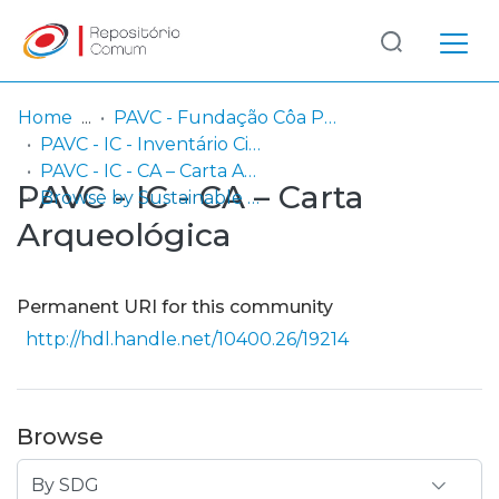
Log
(current)
In
Home
PAVC - Fundação Côa Parque / Parque Arqueológico do Vale do Côa
PAVC - IC - Inventário Científico
Communities
PAVC - IC - CA – Carta Arqueológica
PAVC - IC - CA – Carta
& Collections
Browse by Sustainable Development Goals (SDG)
Arqueológica
Browse repository
Entities
Permanent URI for this community
http://hdl.handle.net/10400.26/19214
Browse