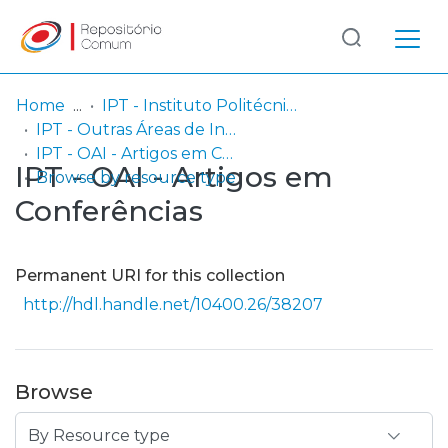
Log
(current)
In
Home
IPT - Instituto Politécnico de Tomar
IPT - Outras Áreas de Investigação
Communities
IPT - OAI - Artigos em Conferências
IPT - OAI - Artigos em
& Collections
Browse by resource type
Conferências
Browse repository
Entities
Permanent URI for this collection
http://hdl.handle.net/10400.26/38207
Browse