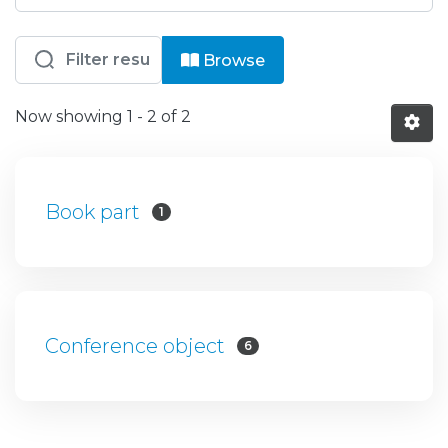
Browsing IPT - OAI - Artigos em Conf
Browse
Now showing
1 - 2 of 2
Book part
1
Conference object
6