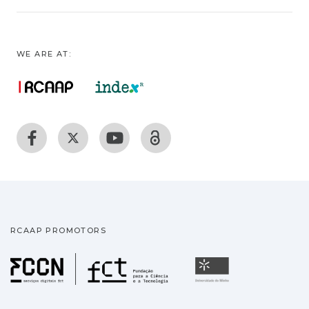
WE ARE AT:
RCAAP PROMOTORS
Fundação para a Ciência
Universidade