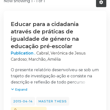
Now showing
1 - 1 of 1
Educar para a cidadania
através de práticas de
igualdade de género na
educação pré-escolar
Publication .
Cabral, Verónica de Jesus
Cardoso
;
Marchão, Amélia
O presente relatório desenvolveu-se sob um
trajeto de investigação-ação e consiste na
descrição e reflexão de todo percurso
traçado e experienciado numa sala de
Expand
Jardim de Infância da rede pública da cidade
de Portalegre, no âmbito do mestrado em
2015-04-14
MASTER THESIS
Educação Pré-Escolar.