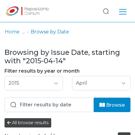
Log
(current)
In
Home
Browse by Date
Communities
Browsing by Issue Date, starting
& Collections
with "2015-04-14"
Browse repository
Filter results by year or month
Entities
Browse
All browse results