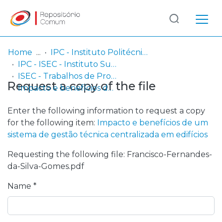
Log
(current)
In
Home
IPC - Instituto Politécnico de Coimbra
IPC - ISEC - Instituto Superior de Engenharia de Coimbra
Communities
ISEC - Trabalhos de Projeto | Relatórios de Estágio | Projetos de Investigação
Request a copy of the file
& Collections
Impacto e benefícios de um sistema de gestão técnica centralizada em edifícios
Browse repository
Enter the following information to request a copy
for the following item:
Impacto e benefícios de um
Entities
sistema de gestão técnica centralizada em edifícios
Requesting the following file: Francisco-Fernandes-
Statistics
da-Silva-Gomes.pdf
Name *