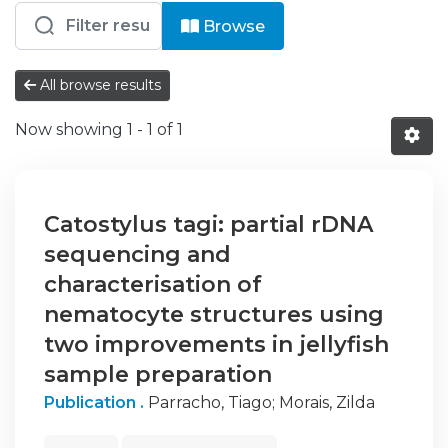
Browsing EM - Artigos Científicos by
Browse
All browse results
Now showing
1 - 1 of 1
Catostylus tagi: partial rDNA
sequencing and
characterisation of
nematocyte structures using
two improvements in jellyfish
sample preparation
Publication .
Parracho, Tiago
;
Morais, Zilda