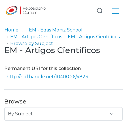
Log
(current)
In
Home
EM - Egas Moniz School of Health & Science
EM - Artigos Científicos
EM - Artigos Científicos
Communities
Browse by Subject
EM - Artigos Científicos
& Collections
Browse repository
Permanent URI for this collection
Entities
http://hdl.handle.net/10400.26/4823
Browse