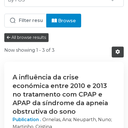
Browsing ESSCVP - Escola Superior d
Browse
All browse results
Now showing
1 - 3 of 3
A influência da crise
económica entre 2010 e 2013
no tratamento com CPAP e
APAP da síndrome da apneia
obstrutiva do sono
Publication .
Ornelas, Ana
;
Neuparth, Nuno
;
Martinho, Cristina