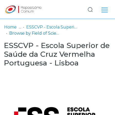
Log
(current)
In
Home
ESSCVP - Escola Superior de Saúde da Cruz Vermelha Portuguesa - Lisboa
Browse by Field of Science and Technology (FOS)
Communities
ESSCVP - Escola Superior de
& Collections
Saúde da Cruz Vermelha
Browse repository
Portuguesa - Lisboa
Entities