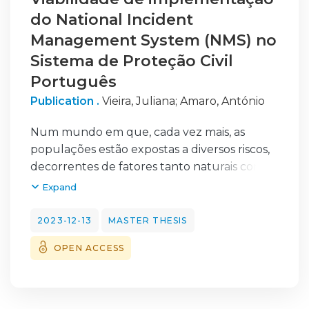
do National Incident
Management System (NMS) no
Sistema de Proteção Civil
Português
Publication .
Vieira, Juliana
;
Amaro, António
Num mundo em que, cada vez mais, as
populações estão expostas a diversos riscos,
decorrentes de fatores tanto naturais como
antrópicos, torna-se imprescindível apostar
Expand
em sistemas de proteção civil com
capacidade de dar resposta a potenciais
2023-12-13
MASTER THESIS
situações de
OPEN ACCESS
emergência, crises e catástrofes delas
resultantes. Em Portugal, apesar de ao
longo do
tempo ter-se evoluído no âmbito da