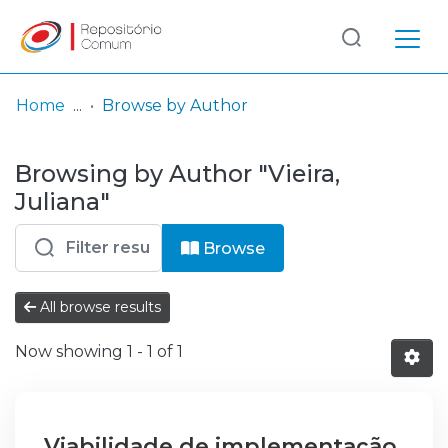
Log
(current)
In
Home
Browse by Author
Communities
Browsing by Author "Vieira,
& Collections
Juliana"
Browse repository
Browse
Entities
All browse results
Now showing
1 - 1 of 1
Viabilidade de implementação