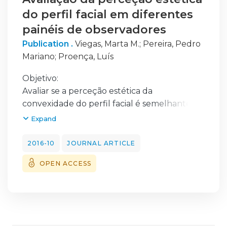
do perfil facial em diferentes
painéis de observadores
Publication .
Viegas, Marta M.
;
Pereira, Pedro
Mariano
;
Proença, Luís
Objetivo:
Avaliar se a perceção estética da
convexidade do perfil facial é semelhante
entre os diferentes painéis de avaliadores.
Expand
Métodos:
Foram utilizadas silhuetas de perfil
2016-10
JOURNAL ARTICLE
construídas no programa Adobe Photoshop
OPEN ACCESS
Cs5®. A partir de um perfil de referência com
12° de convexidade facial foram criadas 4
silhuetas com convexidade de 0°, 6°, 18° e
24°. Foram avaliadas por especialistas em
ortodontia, estudantes de medicina dentária