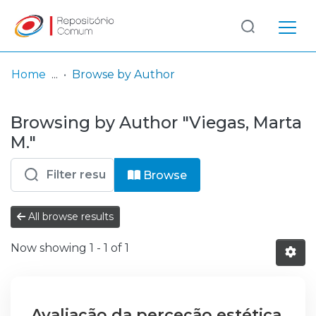
Log
(current)
In
Home
Browse by Author
Communities
Browsing by Author "Viegas, Marta
& Collections
M."
Browse repository
Browse
Entities
All browse results
Now showing
1 - 1 of 1
Avaliação da perceção estética