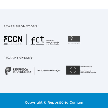
RCAAP PROMOTORS
Fundação para a Ciência
Universidade
RCAAP FUNDERS
República Portuguesa · M
União
Copyright © Repositório Comum