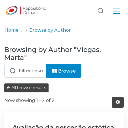
Log
(current)
In
Home
Browse by Author
Communities
Browsing by Author "Viegas,
& Collections
Marta"
Browse repository
Browse
Entities
All browse results
Now showing
1 - 2 of 2
Avaliação da perceção estética