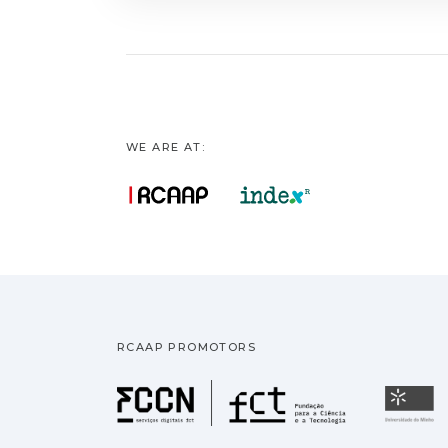
contribua para o c
WE ARE AT:
RCAAP PROMOTORS
Fundação pa
U