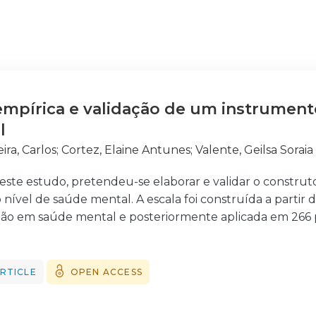
mpírica e validação de um instrumento
l
ira, Carlos
;
Cortez, Elaine Antunes
;
Valente, Geilsa Soraia
este estudo, pretendeu-se elaborar e validar o construto
 nível de saúde mental. A escala foi construída a partir 
ção em saúde mental e posteriormente aplicada em 266 
u a validação do conteúdo por 25 especialistas, partici
fermagem de Saúde mental, testes piloto, medição da con
RTICLE
OPEN ACCESS
 análise fatorial. Coefi cientes de Cronbach adequados f