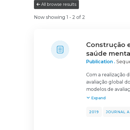
All browse results
Now showing
1 - 2 of 2
Construção e
saúde menta
Publication .
Seque
Com a realização d
avaliação global do
modelos de avalia
humanos.
Expand
O processo envolve
Investigação em En
2019
JOURNAL A
ciente
alfa de Cronbach e