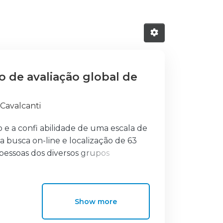
 de avaliação global de
 Cavalcanti
 e a confi abilidade de uma escala de
da busca on-line e localização de 63
pessoas dos diversos grupos
pantes do Grupo Internacional de
fi abilidade utilizando o coefi
Show more
oram obtidos nas três dimensões e a