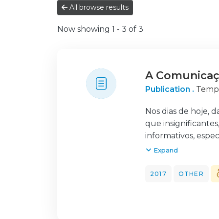
All browse results
Now showing
1 - 3 of 3
A Comunicaçã
Publication .
Tempo
Nos dias de hoje, 
que insignificantes
informativos, espe
Este trabalho teve
Expand
interação entre a c
identificação de c
2017
OTHER
operacionalização 
deste desiderato fo
 Caracterizar as 