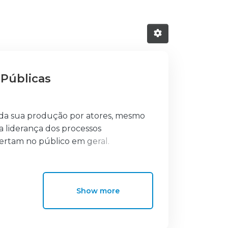
 Públicas
de da sua produção por atores, mesmo
 a liderança dos processos
pertam no público em geral.
s Armadas (FA), analisada na ótica da
dotadas. Assim, o objetivo geral é a
externa nas FA, visando a
Show more
de relações públicas. Na prossecução