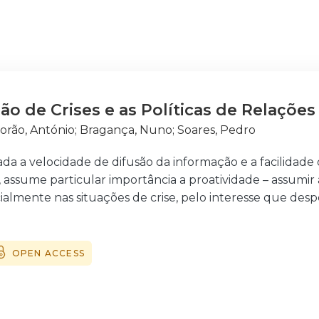
o de Crises e as Políticas de Relações
rão, António
;
Bragança, Nuno
;
Soares, Pedro
dada a velocidade de difusão da informação e a facilida
, assume particular importância a proatividade – assumir
cialmente nas situações de crise, pelo interesse que des
 como objeto de estudo a comunicação externa nas Força
omunicação de crises e as políticas de relações públicas a
ontributos para a melhoria da eficiência da comunicação 
OPEN ACCESS
da ligação entre a comunicação de crises e as políticas 
ram estabelecidos os seguintes objetivos específicos:
políticas de comunicação externa nas FA.