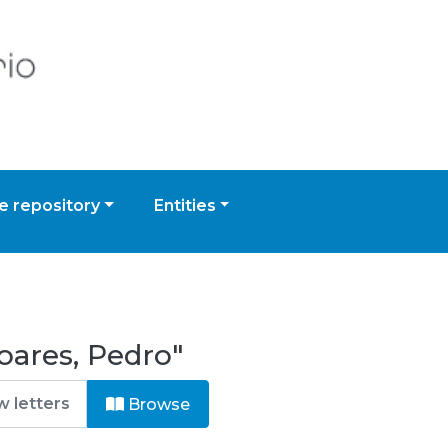
 repository
Entities
oares, Pedro"
Browse