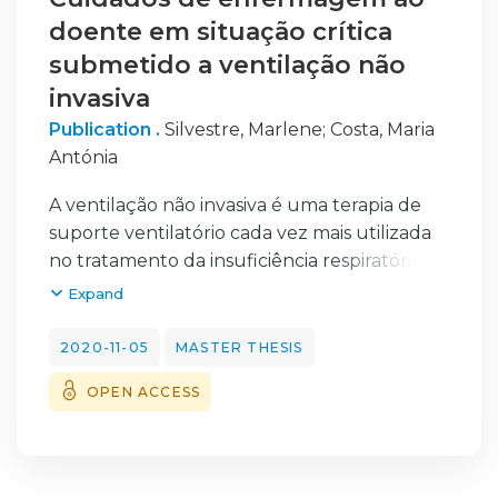
doente em situação crítica
submetido a ventilação não
invasiva
Publication .
Silvestre, Marlene
;
Costa, Maria
Antónia
A ventilação não invasiva é uma terapia de
suporte ventilatório cada vez mais utilizada
no tratamento da insuficiência respiratória
aguda. O sucesso da terapia depende de
Expand
critérios rigorosos, dos quais os cuidados de
enfermagem baseados na evidência fazem
2020-11-05
MASTER THESIS
parte.
OPEN ACCESS
O presente relatório apresenta o Projeto de
Intervenção Profissional desenvolvido
durante o Estágio Final, que visa a melhoria
da segurança e da qualidade dos cuidados