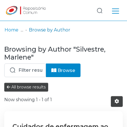
Log
(current)
In
Home
Browse by Author
Communities
Browsing by Author "Silvestre,
& Collections
Marlene"
Browse repository
Browse
Entities
All browse results
Now showing
1 - 1 of 1
Cuidados de enfermagem ao