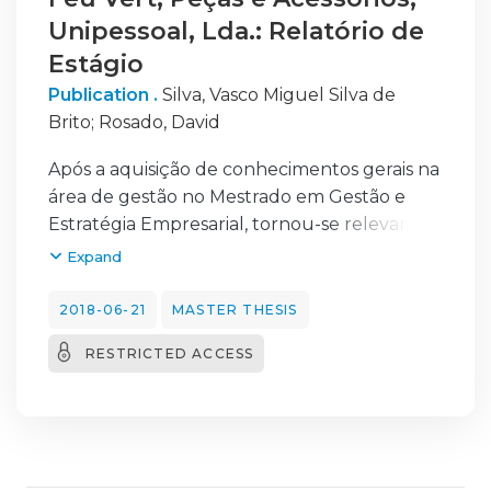
Unipessoal, Lda.: Relatório de
Estágio
Publication .
Silva, Vasco Miguel Silva de
Brito
;
Rosado, David
Após a aquisição de conhecimentos gerais na
área de gestão no Mestrado em Gestão e
Estratégia Empresarial, tornou-se relevante
a realização de um estágio curricular nesta
Expand
área para adquirir e aprofundar mais esta
matéria, através da observação e experiência
2018-06-21
MASTER THESIS
numa empresa.
RESTRICTED ACCESS
O presente relatório visa refletir o percurso
ao longo do estágio nos departamentos de
Gestão de Recursos Humanos, Gestão
Administrativa e Financeira e de Gestão de
Produto na empresa Feu Vert Portugal –