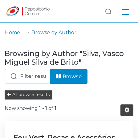
Log
(current)
In
Home
Browse by Author
Communities
Browsing by Author "Silva, Vasco
& Collections
Miguel Silva de Brito"
Browse repository
Browse
Entities
All browse results
Now showing
1 - 1 of 1
Feu Vert, Peças e Acessórios,