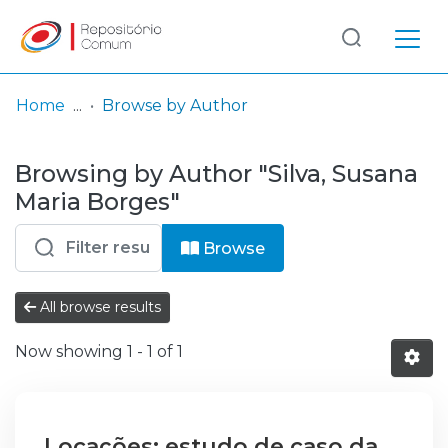
Log
(current)
In
Home
Browse by Author
Communities
Browsing by Author "Silva, Susana
& Collections
Maria Borges"
Browse repository
Browse
Entities
All browse results
Now showing
1 - 1 of 1
Locações: estudo de caso da