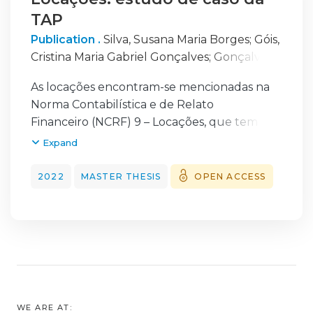
TAP
Publication .
Silva, Susana Maria Borges
;
Góis,
Cristina Maria Gabriel Gonçalves
;
Gonçalves,
Miguel Ângelo Caçoilo
As locações encontram-se mencionadas na
Norma Contabilística e de Relato
Financeiro (NCRF) 9 – Locações, que tem por
base a International Accounting Standard
Expand
(IAS) 17 – Locações. Esta norma contém um
sistema de contabilização dual que gerou
2022
MASTER THESIS
OPEN ACCESS
algum descontentamento com o passar dos
anos alegando impulsionar uma falta de
transparência e comparabilidade entre
empresas. Em janeiro de 2016 esta foi
revogada
e substituída por uma nova norma
internacional, a International Financial
WE ARE AT: