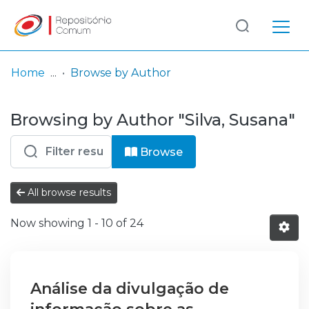
Log
(current)
In
Home
Browse by Author
Communities
Browsing by Author "Silva, Susana"
& Collections
Browse repository
Browse
Entities
All browse results
Now showing
1 - 10 of 24
Análise da divulgação de