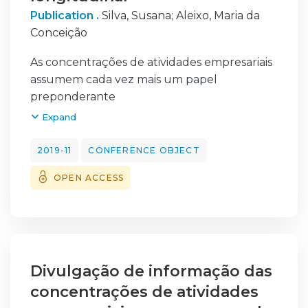
Publication .
Silva, Susana
;
Aleixo, Maria da
Conceição
As concentrações de atividades empresariais
assumem cada vez mais um papel
preponderante
na sociedade globalizada. Em Portugal, em
Expand
ou depois de 1 de Janeiro de 2005 todas as
empresas cotadas em bolsa passaram a
2019-11
CONFERENCE OBJECT
adotar a International Financial Reporting
OPEN ACCESS
Standard 3
(IFRS 3) no tratamento contabilístico das
concentrações das atividades empresariais, o
que
impôs também novas exigências às empresas
no que diz respeito à divulgação e
Divulgação de informação das
transparência
concentrações de atividades
dessa informação. Este estudo tem como