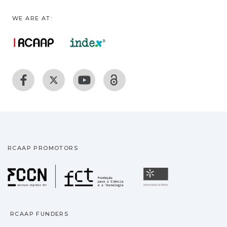
WE ARE AT:
RCAAP PROMOTORS
Fundação para a Ciência
Universidade
RCAAP FUNDERS