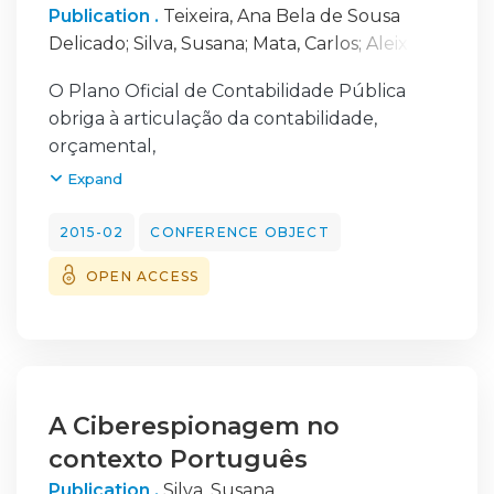
Publication .
Teixeira, Ana Bela de Sousa
Delicado
;
Silva, Susana
;
Mata, Carlos
;
Aleixo,
Maria da Conceição
O Plano Oficial de Contabilidade Pública
obriga à articulação da contabilidade,
orçamental,
patrimonial e analítica, no Setor Público
Expand
Administrativo e reporta as regras de
implementação da
2015-02
CONFERENCE OBJECT
contabilidade analítica, para planos setoriais.
OPEN ACCESS
O Plano Oficial de Contabilidade das
Autarquias
Locais é o plano setorial de aplicação
obrigatória nas Autarquias Locais. A aplicação
deste plano
no setor autárquico, deverá, entre outros,
A Ciberespionagem no
permitir o cálculo e divulgação de
contexto Português
indicadores que
Publication .
Silva, Susana