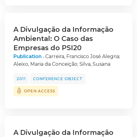
Estratégias de Cibersegurança e de mobilizar
a cooperação internacional, pois é neste
desiderato que se julga também estar boa
A Divulgação da Informação
parte das soluções, nomeadamente no que
concerne ao combate à ciberespionagem.
Ambiental: O Caso das
Empresas do PSI20
Publication .
Carreira, Francisco José Alegria
;
Aleixo, Maria da Conceição
;
Silva, Susana
2011
CONFERENCE OBJECT
OPEN ACCESS
A Divulgação da Informação