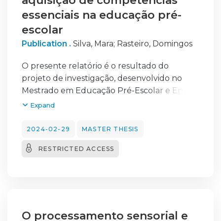
aquisição de competências
essenciais na educação pré-
escolar
Publication .
Silva, Mara
;
Rasteiro, Domingos
O presente relatório é o resultado do
projeto de investigação, desenvolvido no
Mestrado em Educação Pré-Escolar e Ensino
do 1º Ciclo do Ensino Básico, decorrente da
Expand
prática de ensino supervisionada em
contexto de Educação Pré-Escolar, junto de
2024-02-29
MASTER THESIS
um grupo
RESTRICTED ACCESS
de crianças com idades compreendidas
entre os 4 e os 5 anos, algumas das quais
com
necessidades de saúde especiais.
A temática abordada no estudo prende-se
com a promoção e análise de experiências
O processamento sensorial e