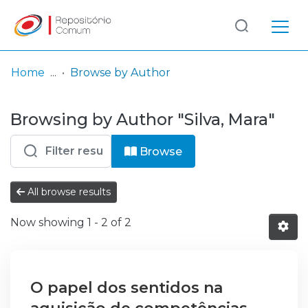
Log
(current)
In
Home
Browse by Author
Communities
Browsing by Author "Silva, Mara"
& Collections
Browse repository
Browse
Entities
All browse results
Now showing
1 - 2 of 2
O papel dos sentidos na