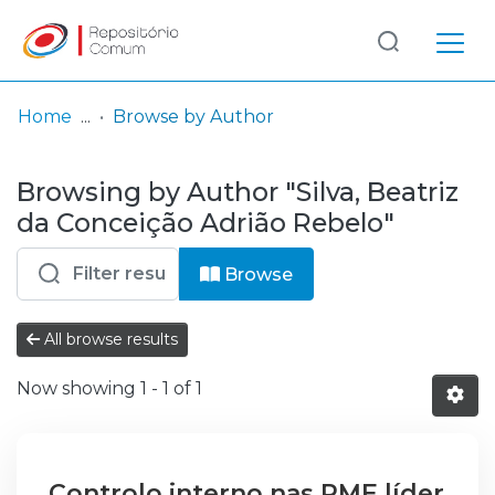
Log
(current)
In
Home
Browse by Author
Communities
Browsing by Author "Silva, Beatriz
& Collections
da Conceição Adrião Rebelo"
Browse repository
Browse
Entities
All browse results
Now showing
1 - 1 of 1
Controlo interno nas PME líder