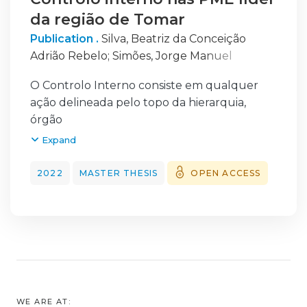
da região de Tomar
Publication .
Silva, Beatriz da Conceição
Adrião Rebelo
;
Simões, Jorge Manuel
Marques
;
Loureiro, Rúben Joaquim Pinto
O Controlo Interno consiste em qualquer
ação delineada pelo topo da hierarquia,
órgão
de gestão, com o intuito de levar a cabo o
Expand
aperfeiçoamento da gestão de risco e o
melhoramento do alcance dos objetivos
2022
MASTER THESIS
OPEN ACCESS
previamente definidos e metas da entidade.
Para
certificar com razoabilidade que os objetivos
e metas sejam alcançados, a gestão de uma
entidade planeia, organiza e dirige os seus
desempenhos de ações por forma a ser
suficiente independentemente da dimensão
WE ARE AT: