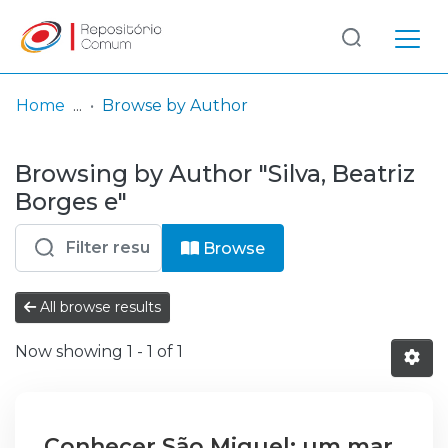
Log
(current)
In
Home
Browse by Author
Communities
Browsing by Author "Silva, Beatriz
& Collections
Borges e"
Browse repository
Browse
Entities
All browse results
Now showing
1 - 1 of 1
Conhecer São Miguel: um mar