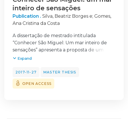
inteiro de sensações
Publication .
Silva, Beatriz Borges e
;
Gomes,
Ana Cristina da Costa
A dissertação de mestrado intitulada
“Conhecer São Miguel: Um mar inteiro de
sensações” apresenta a proposta de um
projecto para renovar o interior da
Expand
embarcação “Expresso do triângulo” com
vista a prepara-la para efectuar viagens pela
2017-11-27
MASTER THESIS
costa de São Miguel e, ao mesmo tempo,
OPEN ACCESS
divulgar as paisagens e os produtos desta
ilha. O intuito é criar três modalidades
diferentes de viagens: modalidade “Descobrir
São Miguel”, modalidade “Passeios temáticos”
e por fim modalidade “Eventos especiais”.
Esta embarcação encontra-se de momento