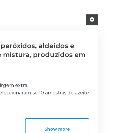
 peróxidos, aldeídos e
de mistura, produzidos em
s
irgem extra,
eleccionaram-se 10 amostras de azeite
equina,
Show more