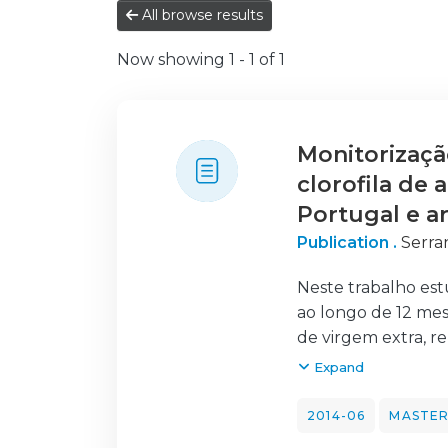
All browse results
Now showing
1 - 1 of 1
Monitorizaçã
clorofila de
Portugal e a
Publication .
Serran
Neste trabalho est
ao longo de 12 mes
de virgem extra, re
regiões produtoras
Expand
Cobrançosa, Galega
2014-06
MASTER