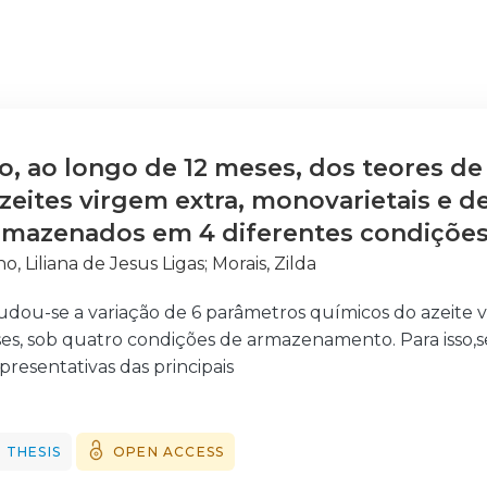
o, ao longo de 12 meses, dos teores de
 azeites virgem extra, monovarietais e 
rmazenados em 4 diferentes condiçõe
o, Liliana de Jesus Ligas
;
Morais, Zilda
udou-se a variação de 6 parâmetros químicos do azeite v
es, sob quatro condições de armazenamento. Para isso,s
presentativas das principais
 de Portugal, sendo 5 monovarietais, das variedades Arb
, Picual e 5 de mistura.
 THESIS
OPEN ACCESS