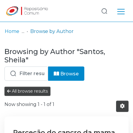
Log
(current)
In
Home
Browse by Author
Communities
Browsing by Author "Santos,
& Collections
Sheila"
Browse repository
Browse
Entities
All browse results
Now showing
1 - 1 of 1
Perceção do cancro da mama