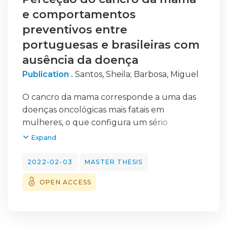
e comportamentos
preventivos entre
portuguesas e brasileiras com
ausência da doença
Publication .
Santos, Sheila
;
Barbosa, Miguel
O cancro da mama corresponde a uma das
doenças oncológicas mais fatais em
mulheres, o que configura um sério
problema em saúde pública no mundo
Expand
devido a sua prevalência e mortalidade. A
possibilidade de cura aumenta com
2022-02-03
MASTER THESIS
diagnóstico precoce. Mulheres que possuem
OPEN ACCESS
conhecimentos sobre a doença e
sentimentos de suscetibilidade a mesma são
as que mais realizam o rastreio. O presente
estudo teve como objetivo investigar a