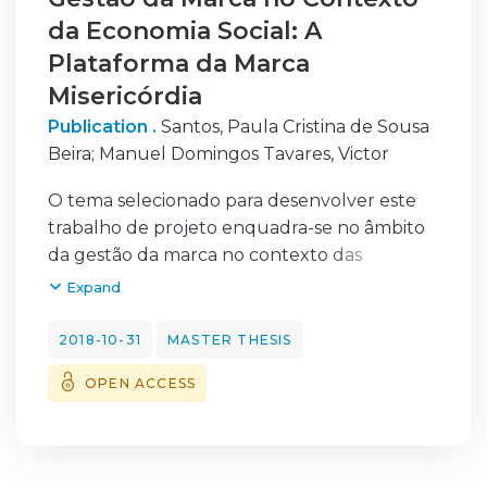
da Economia Social: A
Plataforma da Marca
Misericórdia
Publication .
Santos, Paula Cristina de Sousa
Beira
;
Manuel Domingos Tavares, Victor
O tema selecionado para desenvolver este
trabalho de projeto enquadra-se no âmbito
da gestão da marca no contexto das
organizações de Economia Social,
Expand
nomeadamente no que respeita ao papel da
marca “Misericórdia”, da União das
2018-10-31
MASTER THESIS
Misericórdias Portuguesas, enquanto
OPEN ACCESS
dinamizadora e propulsora da atividade das
Misericórdias em Portugal.
Através deste trabalho pretende-se
construir a plataforma da marca