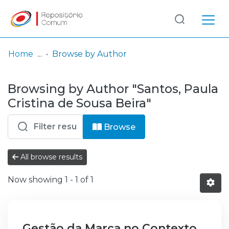
Log
(current)
In
Home
Browse by Author
Communities
Browsing by Author "Santos, Paula
& Collections
Cristina de Sousa Beira"
Browse repository
Browse
Entities
All browse results
Now showing
1 - 1 of 1
Gestão da Marca no Contexto