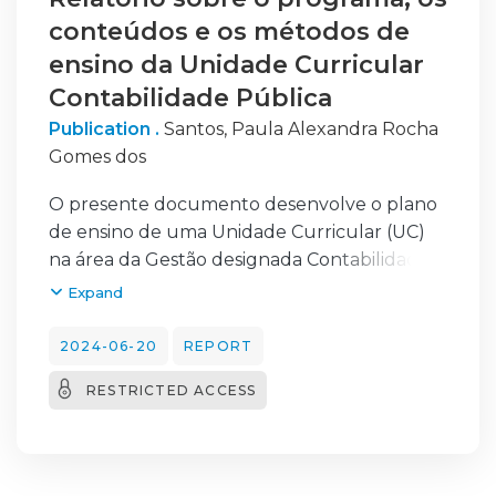
conteúdos e os métodos de
ensino da Unidade Curricular
Contabilidade Pública
Publication .
Santos, Paula Alexandra Rocha
Gomes dos
O presente documento desenvolve o plano
de ensino de uma Unidade Curricular (UC)
na área da Gestão designada Contabilidade
Pública, apresentado na Universidade
Expand
Europeia, com vista à obtenção do título
académico de Agregado em Gestão, de
2024-06-20
REPORT
acordo a alínea b) do número 2, do artigo 8.º
RESTRICTED ACCESS
do Decreto-Lei n.º 239/2007, de 19 de junho,
e cumprindo o disposto no ponto 2.1., do
artigo 4º, do Regulamento Reg-O17/V00,
Regulamento e Procedimentos das Provas