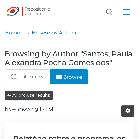
Log
(current)
In
Home
Browse by Author
Communities
Browsing by Author "Santos, Paula
& Collections
Alexandra Rocha Gomes dos"
Browse repository
Browse
Entities
All browse results
Now showing
1 - 1 of 1
Relatório sobre o programa, os