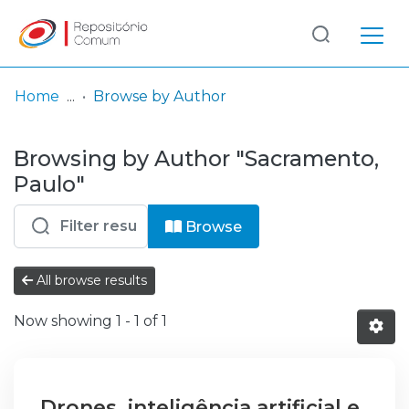
Log
(current)
In
Home
Browse by Author
Communities
Browsing by Author "Sacramento,
& Collections
Paulo"
Browse repository
Browse
Entities
All browse results
Now showing
1 - 1 of 1
Drones, inteligência artificial e