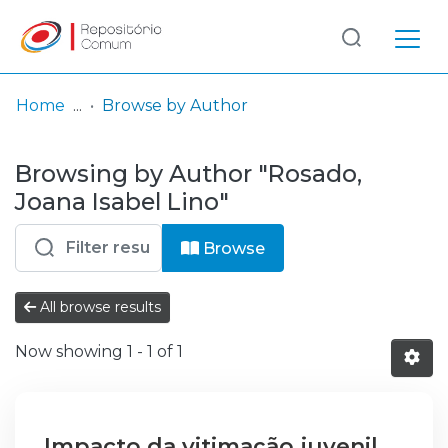
Log
(current)
In
Home
Browse by Author
Communities
Browsing by Author "Rosado,
& Collections
Joana Isabel Lino"
Browse repository
Browse
Entities
All browse results
Now showing
1 - 1 of 1
Impacto da vitimação juvenil