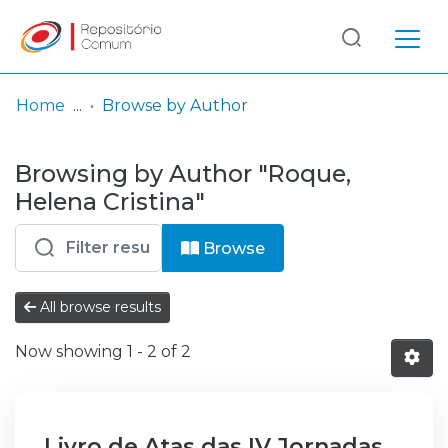
Log
(current)
In
Home
Browse by Author
Communities
Browsing by Author "Roque,
& Collections
Helena Cristina"
Browse repository
Browse
Entities
All browse results
Now showing
1 - 2 of 2
Livro de Atas das IV Jornadas