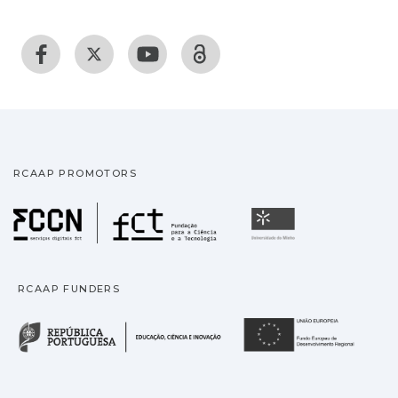
RCAAP PROMOTORS
Fundação para a Ciência
Universidade
RCAAP FUNDERS
República Portuguesa · M
União