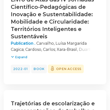
Científico-Pedagógicas de
Inovação e Sustentabilidade:
Mobilidade e Circularidade:
Territórios Inteligentes e
Sustentáveis
Publication .
Carvalho, Luísa Margarida
Cagica
;
Cardoso, Carlos
;
Xara-Brasil, Duarte
;
Ossmane, Elis
;
Roque, Helena Cristina
;
Bogas,
Expand
Paulo Sérgio Ribeiro de Araújo
2022-01
BOOK
OPEN ACCESS
Trajetórias de escolarização e