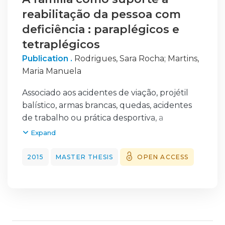
reabilitação da pessoa com
deficiência : paraplégicos e
tetraplégicos
Publication .
Rodrigues, Sara Rocha
;
Martins,
Maria Manuela
Associado aos acidentes de viação, projétil
balístico, armas brancas, quedas, acidentes
de trabalho ou prática desportiva, a
prevalência de lesões medulares tem vindo a
Expand
aumentar na nossa sociedade e,
consequentemente, o número de pessoas
2015
MASTER THESIS
OPEN ACCESS
com deficiência motora.
O impacto que uma lesão desta natureza
produz na vida de um indivíduo é
incomensurável, provocando uma rutura
drástica com a vida que tinha anteriormente.