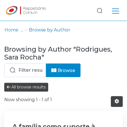
Log
(current)
In
Home
Browse by Author
Communities
Browsing by Author "Rodrigues,
& Collections
Sara Rocha"
Browse repository
Browse
Entities
All browse results
Now showing
1 - 1 of 1
A família como suporte à