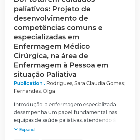
paliativos: Projeto de
desenvolvimento de
competências comuns e
especializadas em
Enfermagem Médico
Cirúrgica, na área de
Enfermagem à Pessoa em
situação Paliativa
Publication .
Rodrigues, Sara Claudia Gomes
;
Fernandes, Olga
Introdução: a enfermagem especializada
desempenha um papel fundamental nas
equipas de saúde paliativas, atendendo à
crescente procura de cuidados paliativos,
Expand
impulsionada não apenas pelo