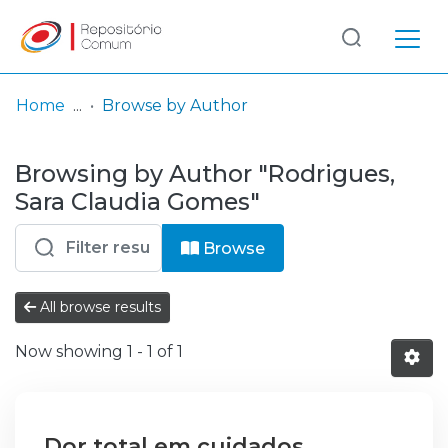
Log
(current)
In
Home
Browse by Author
Communities
Browsing by Author "Rodrigues,
& Collections
Sara Claudia Gomes"
Browse repository
Browse
Entities
All browse results
Now showing
1 - 1 of 1
Dor total em cuidados