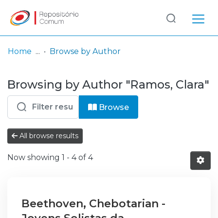
Log
(current)
In
Home
Browse by Author
Communities
Browsing by Author "Ramos, Clara"
& Collections
Browse repository
Browse
Entities
All browse results
Now showing
1 - 4 of 4
Beethoven, Chebotarian -