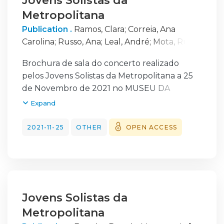
Jovens Solistas da
Metropolitana
Publication .
Ramos, Clara
;
Correia, Ana
Carolina
;
Russo, Ana
;
Leal, André
;
Mota, Rui
;
Rodrigues, André
Brochura de sala do concerto realizado
pelos Jovens Solistas da Metropolitana a 25
de Novembro de 2021 no MUSEU DA
MÚSICA PORTUGUESA em Cascais no
Expand
âmbito da Temporada 2021/2022 da
Metropolitana. O programa do concerto foi
2021-11-25
OTHER
OPEN ACCESS
preenchido com obras do Beethoven e
Chebotarian.
Desenvolvendo uma ponte pedagógica
inédita entre a prática e o ensino musical, a
ANSO é a única escola do país que forma
Jovens Solistas da
maestros, instrumentistas de orquestra e
Metropolitana
pianistas vocacionados para música de