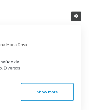
tina Maria Rosa
)
a saúde da
o. Diversos
 crenças de
rna-se
rmagem à
Show more
e projeto
ermagem