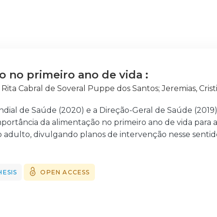
o no primeiro ano de vida :
, Rita Cabral de Soveral Puppe dos Santos
;
Jeremias, Cris
dial de Saúde (2020) e a Direção-Geral de Saúde (2019
portância da alimentação no primeiro ano de vida para 
o adulto, divulgando planos de intervenção nesse sentid
orrelação entre a cultura/religião e os estilos de vida e
 clara a sua influência. Com o aumento da imigração, to
uação dos cuidados de saúde e da intervenção de enfe
HESIS
OPEN ACCESS
s religiosas dos clientes, de forma a ir ao encontro das
ficas de cada cliente e sua família. Assim, ao longo dest
ificar, desenvolver e implementar intervenções de enf