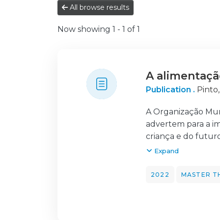
All browse results
Now showing
1 - 1 of 1
A alimentaçã
Publication .
Pinto
A Organização Mun
advertem para a im
criança e do futur
autores estudam a c
Expand
saúde, tornando-se
imperativa a adeq
2022
MASTER T
cultura e/ou crença
necessidades especí
procurou-se ident