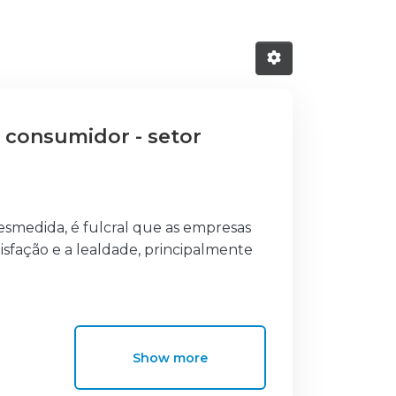
 consumidor - setor
smedida, é fulcral que as empresas
sfação e a lealdade, principalmente
orte, o automóvel de luxo, significa
iada a um lado emotivo e de
 automóvel e os individuos. Marcas
Show more
idores através de sensações
seus produtos, estará a Porsche