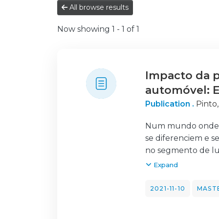
All browse results
Now showing
1 - 1 of 1
Impacto da p
automóvel: 
Publication .
Pinto
Num mundo onde os
se diferenciem e s
no segmento de lu
Apesar da principa
Expand
muito mais na soci
sentimento de per
2021-11-10
MASTE
como a Porsche, pr
inesquecíveis. Mas