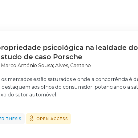
ropriedade psicológica na lealdade do
Estudo de caso Porsche
, Marco António Sousa
;
Alves, Caetano
 mercados estão saturados e onde a concorrência é de
e destaquem aos olhos do consumidor, potenciando a sati
xo do setor automóvel.
l funcionalidade do automóvel ser a capacidade de transp
edade atual. Identifica-se uma ligação psicológica, assoc
tença, comparando quase a uma relação humana entre o
R THESIS
OPEN ACCESS
oporcionam estes efeitos psicológicos junto dos consum
 será que ao proporcionarem experiências únicas com os 