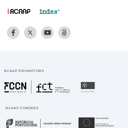
RCAAP PROMOTORS
Fundação para a Ciência
Universidade
RCAAP FUNDERS
República Portuguesa · M
União