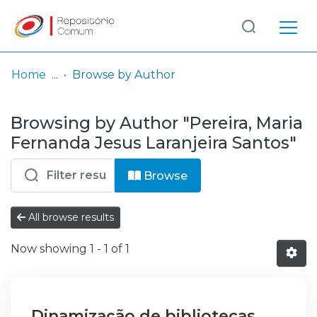
Log
(current)
In
Home
Browse by Author
Communities
Browsing by Author "Pereira, Maria
& Collections
Fernanda Jesus Laranjeira Santos"
Browse repository
Browse
Entities
All browse results
Now showing
1 - 1 of 1
Dinamização de bibliotecas