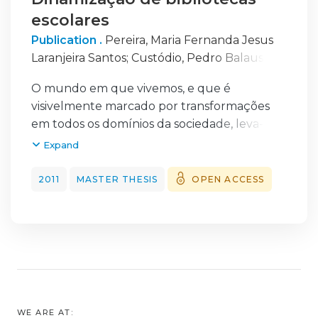
escolares
Publication .
Pereira, Maria Fernanda Jesus
Laranjeira Santos
;
Custódio, Pedro Balaus,
1964-
O mundo em que vivemos, e que é
visivelmente marcado por transformações
em todos os domínios da sociedade, leva-nos
a reflectir sobre as nossas práticas
Expand
pedagógicas. No âmbito da formação de
leitores é importante que todos nós
2011
MASTER THESIS
OPEN ACCESS
tomemos consciência e nos empenhemos na
criação de uma nova cultura educativa que
promova a interacção, a autonomia e o
sentido crítico. O processo educativo tem de
ser visto como um objectivo a alcançãr a
longo prazo, numa perspectiva de formação
e não de alfabetização. (...)
WE ARE AT: