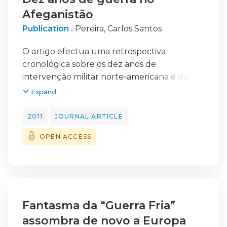
Afeganistão
Publication .
Pereira, Carlos Santos
O artigo efectua uma retrospectiva
cronológica sobre os dez anos de
intervenção militar norte‑americana e da
ISAF no Afeganistão. Descreve os avanços e
Expand
recuos políticos e militares desta
intervenção, apontando os grandes desafios
2011
JOURNAL ARTICLE
que se colocam ao futuro do país com a
OPEN ACCESS
retirada progressiva das forças militares
internacionais.
Fantasma da “Guerra Fria”
assombra de novo a Europa