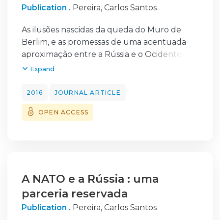
Publication .
Pereira, Carlos Santos
As ilusões nascidas da queda do Muro de
Berlim, e as promessas de uma acentuada
aproximação entre a Rússia e o Ocidente na
era Ieltsin cederam lugar, duas décadas e
Expand
meia
depois, a um clima crescente de hostilidade e
2016
JOURNAL ARTICLE
confronto.
OPEN ACCESS
Desde o fim da guerra fria as relações entre
a Rússia e o Ocidente registam altos e baixos
Os contenciosos com o Ocidente vão
agravar-se sob a liderança de Vladimir Putin
mas os
problemas vêm já desde o período Ieltsin
A NATO e a Rússia : uma
com o alargamento da NATO ou a crise do
parceria reservada
Kosovo.
Publication .
Pereira, Carlos Santos
Este ensaio propõe-se analisar esta evolução