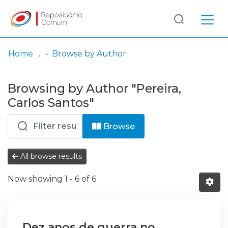
Log
(current)
In
Home
Browse by Author
Communities
Browsing by Author "Pereira,
& Collections
Carlos Santos"
Browse repository
Browse
Entities
All browse results
Now showing
1 - 6 of 6
Dez anos de guerra no