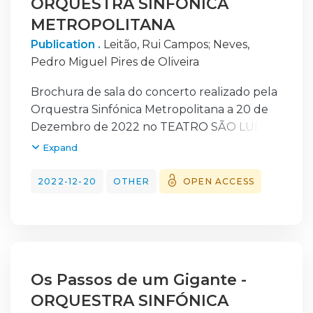
ORQUESTRA SINFÓNICA
ANSO beneficiarem de uma experiência
regular de trabalho, lado a lado com
METROPOLITANA
profissionais que guiam o desempenho do
Publication .
Leitão, Rui Campos
;
Neves,
aluno, sob a direção de maestros de
Pedro Miguel Pires de Oliveira
referência no panorama nacional e
internacional.
Brochura de sala do concerto realizado pela
Orquestra Sinfónica Metropolitana a 20 de
Dezembro de 2022 no TEATRO SÃO LUIZ
em Lisboa no âmbito da Temporada
Expand
2022/2023 da Metropolitana. O programa do
concerto foi preenchido com obras de
2022-12-20
OTHER
OPEN ACCESS
Beethoven e Brahms. O concerto foi dirigido
pelo Maestro Pedro Neves. A integração dos
alunos da Orquestra Académica da
Metropolitana à Orquestra Metropolitana de
Lisboa, formando uma orquestra sinfónica,
Os Passos de um Gigante -
permite aos alunos da ANSO beneficiarem
ORQUESTRA SINFÓNICA
de uma experiência regular de trabalho,