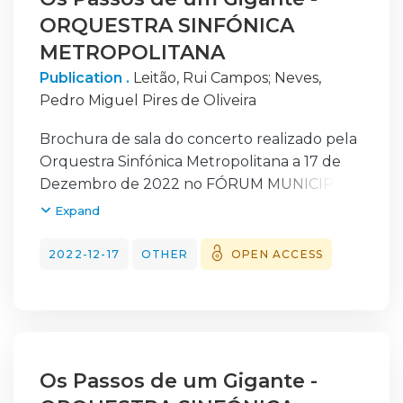
ORQUESTRA SINFÓNICA
METROPOLITANA
Publication .
Leitão, Rui Campos
;
Neves,
Pedro Miguel Pires de Oliveira
Brochura de sala do concerto realizado pela
Orquestra Sinfónica Metropolitana a 17 de
Dezembro de 2022 no FÓRUM MUNICIPAL
LUÍSA TODI em SETÚBAL no âmbito da
Expand
Temporada 2022/2023 da Metropolitana. O
programa do concerto foi preenchido com
2022-12-17
OTHER
OPEN ACCESS
obras de Beethoven e Brahms. O concerto
foi dirigido pelo Maestro Pedro Neves. A
integração dos alunos da Orquestra
Académica da Metropolitana à Orquestra
Metropolitana de Lisboa, formando uma
Os Passos de um Gigante -
orquestra sinfónica, permite aos alunos da