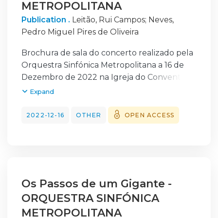
lado a lado com profissionais que guiam o
METROPOLITANA
desempenho do aluno, sob a direção de
Publication .
Leitão, Rui Campos
;
Neves,
maestros de referência no panorama
Pedro Miguel Pires de Oliveira
nacional e internacional.
Brochura de sala do concerto realizado pela
Orquestra Sinfónica Metropolitana a 16 de
Dezembro de 2022 na Igreja do Convento
de São Francisco de Évora no âmbito da
Expand
Temporada 2022/2023 da Metropolitana. O
programa do concerto foi preenchido com
2022-12-16
OTHER
OPEN ACCESS
obras de Beethoven e Brahms. O concerto
foi dirigido pelo Maestro Pedro Neves. A
integração dos alunos da Orquestra
Académica da Metropolitana à Orquestra
Metropolitana de Lisboa, formando uma
Os Passos de um Gigante -
orquestra sinfónica, permite aos alunos da
ORQUESTRA SINFÓNICA
ANSO beneficiarem de uma experiência
regular de trabalho, lado a lado com
METROPOLITANA