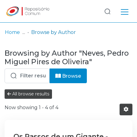
Log
(current)
In
Home
Browse by Author
Communities
Browsing by Author "Neves, Pedro
& Collections
Miguel Pires de Oliveira"
Browse repository
Browse
Entities
All browse results
Now showing
1 - 4 of 4
Os Passos de um Gigante -