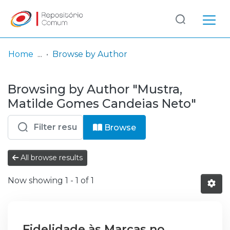
Log
(current)
In
Home
Browse by Author
Communities
Browsing by Author "Mustra,
& Collections
Matilde Gomes Candeias Neto"
Browse repository
Browse
Entities
All browse results
Now showing
1 - 1 of 1
Fidelidade às Marcas no