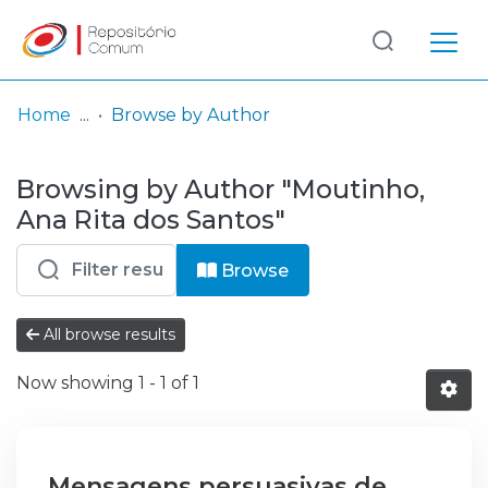
Log
(current)
In
Home
Browse by Author
Communities
Browsing by Author "Moutinho,
& Collections
Ana Rita dos Santos"
Browse repository
Browse
Entities
All browse results
Now showing
1 - 1 of 1
Mensagens persuasivas de