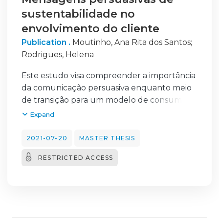
sustentabilidade no
envolvimento do cliente
Publication .
Moutinho, Ana Rita dos Santos
;
Rodrigues, Helena
Este estudo visa compreender a importância
da comunicação persuasiva enquanto meio
de transição para um modelo de consumo
“verde”, devido a uma fase de mudanças de
Expand
hábitos e comportamentos dos indivíduos,
que se transforma de uma perspetiva de
2021-07-20
MASTER THESIS
mercados consumidores, para um segmento
RESTRICTED ACCESS
de consumidores preocupados com a sua
qualidade de vida. Uma fase onde as decisões
de compras são cada vez mais influenciadas
pelo impacto do consumo no meio ambiente
e na saúde. Entre as várias estratégias de