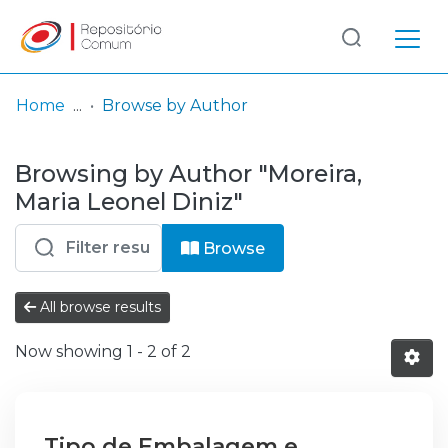
Log
(current)
In
Home
Browse by Author
Communities
Browsing by Author "Moreira,
& Collections
Maria Leonel Diniz"
Browse repository
Browse
Entities
All browse results
Now showing
1 - 2 of 2
Tipo de Embalagem e