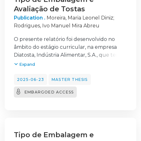
Avaliação de Tostas
Publication .
Moreira, Maria Leonel Diniz
;
Rodrigues, Ivo Manuel Mira Abreu
O presente relatório foi desenvolvido no
âmbito do estágio curricular, na empresa
Diatosta, Indústria Alimentar, S.A., que tem
como atividade industrial o fabrico tostas.
Expand
Teve como principal objetivo dar a conhecer
o tipo de embalagens utilizadas na Diatosta
2025-06-23
MASTER THESIS
para embalar o produto, e as análises
EMBARGOED ACCESS
microbiológicas, a avaliação sensorial e
análises físico-químicas realizadas ao
produto final.A primeira fase do trabalho
teve como objetivo a compilação da
informação sobre os materiais de
embalagem utilizados pela empresa, quais as
Tipo de Embalagem e