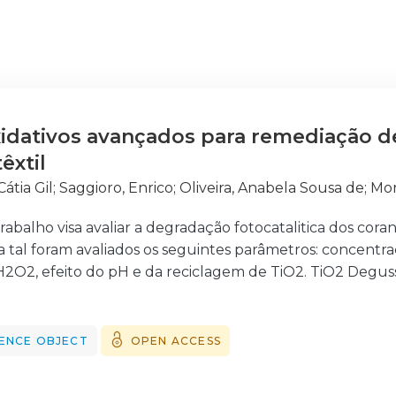
idativos avançados para remediação de
êxtil
Cátia Gil
;
Saggioro, Enrico
;
Oliveira, Anabela Sousa de
;
Mor
trabalho visa avaliar a degradação fotocatalitica dos co
 tal foram avaliados os seguintes parâmetros: concentr
 H2O2, efeito do pH e da reciclagem de TiO2. TiO2 Degu
a 1 gL-1. A concentração do corante foi de 30 mgL-1 a 120
.3x10-3 a 6x10-2 mol L-1. A variação do pH foi de 2 a 11 e 
 foram tratadas durante duas horas com irradiação artifi
ENCE OBJECT
OPEN ACCESS
 recolhidas aos 0, 15, 30, 45, 60, 90 e 120 minutos. A fo
a UV-Vis. A eficiência da degradação fotocatalítica au