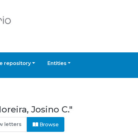
 repository
Entities
reira, Josino C."
Browse