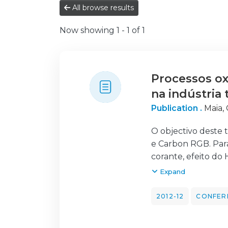
All browse results
Now showing
1 - 1 of 1
Processos ox
na indústria t
Publication .
Maia, 
O objectivo deste 
e Carbon RGB. Para
corante, efeito do
a partir de 0gL-1 
Expand
hidrogénio foi de 0
ciclos. As amostras
2012-12
CONFER
e as amostras foram
por espectroscopi