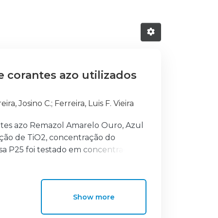
 corantes azo utilizados
eira, Josino C.
;
Ferreira, Luis F. Vieira
rantes azo Remazol Amarelo Ouro, Azul
ação de TiO2, concentração do
ssa P25 foi testado em concentrações
 mgL-1 e a concentração do peróxido de
de reciclagem de TiO2 foi feita com 5
cial (lâmpada de vapor mercúrio, 125W)
Show more
todegradação das amostras foi seguida
mentou com o aumento da quantidade